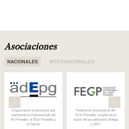
Asociaciones
NACIONALES
INTERNACIONALES
Parque público en torno al
Asociación empresarial y unión
sincrotrón ALBA, promovido
patronal metalúrgica de
también como Barcelona
l'Hospitalet y el Baix Llobregat.
Synchrotron Park.